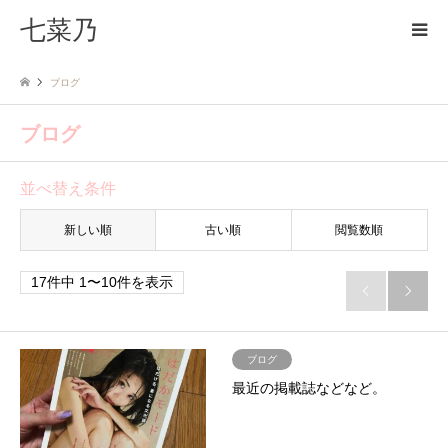
七菜乃
ブログ
ブログ
並べ替え条件
新しい順
古い順
閲覧数順
17件中 1〜10件を表示


ブログ
最近の掲載誌などなど。